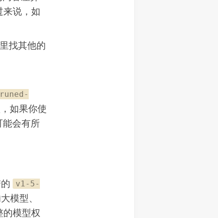
过来说，如
去哪里找其他的
runed-
模型，如果你使
可能会有所
自带的
v1-5-
说的大模型、
整的模型权