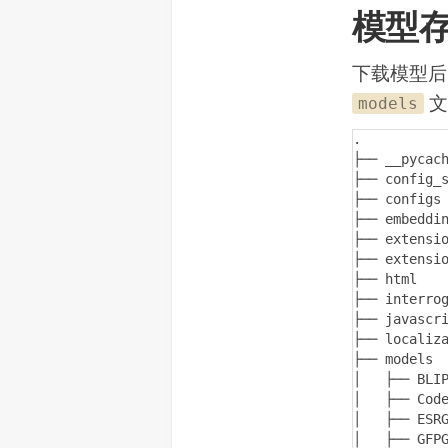
模型
下载模型后，
文
models
.

├── __pycach
├── config_s
├── configs

├── embeddin
├── extensio
├── extensio
├── html

├── interrog
├── javascri
├── localiza
├── models

│   ├── BLIP
│   ├── Code
│   ├── ESRG
│   ├── GFPG