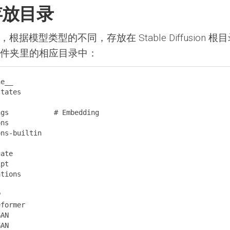
存放目录
根据模型类型的不同，存放在 Stable Diffusion 根
件夹里的相应目录中：
e__

tates

gs           # Embedding

ns

ns-builtin

ate

pt

tions



former

AN

AN
