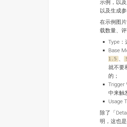
示例，以及
以及生成参
在示例图片
载数量、评
Type
Base
、
1.5
就不要
的；
Trig
中来触
Usag
除了「De
明，这也是