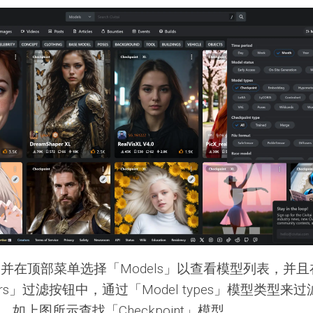
itai 并在顶部菜单选择「Models」以查看模型列表，并
ters」过滤按钮中，通过「Model types」模型类型来
如上图所示查找「Checkpoint」模型