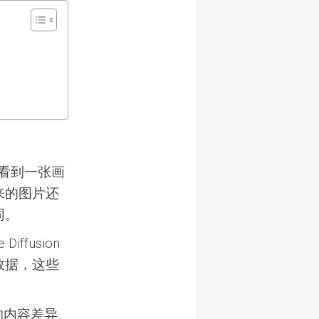
远
程
协
助
网上看到一张画
来的图片还
同。
ffusion
数据，这些
的内容差异