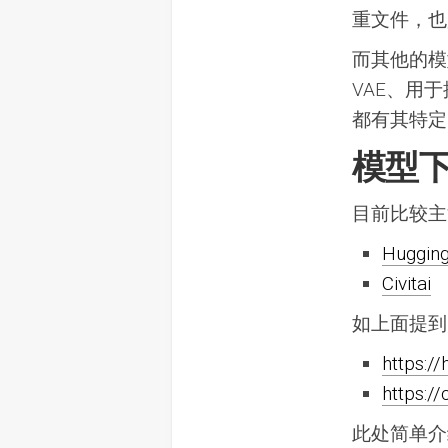
重文件，也
而其他的模
VAE、用于
都有其特定
模型
目前比较主流的
Huggin
Civitai
如上面提
https:/
https:/
此处简单介绍