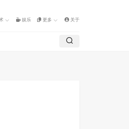
术
娱乐
更多
关于
专
题
推
介
镜
像
状
态
自
由
港