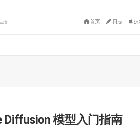
首页
日志
技
生活
运
维
开
发
安
全
le Diffusion 模型入门指南
智
能