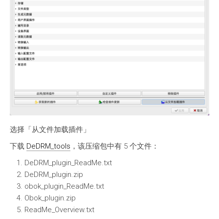
选择「从文件加载插件」
下载
DeDRM_tools
，该压缩包中有 5 个文件：
DeDRM_plugin_ReadMe.txt
DeDRM_plugin.zip
obok_plugin_ReadMe.txt
Obok_plugin.zip
ReadMe_Overview.txt