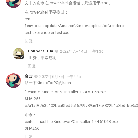
文中的命令在PowerShell会报错，只适用于cmd。
在PowerShell里要换成：
ren
$env:localappdata\Amazon\Kindle\application\renderer-
test.exe renderer-test.xxx
回复
Conners Hua
2022年7月14日 下午1:36
👍🏻赞，非常感谢
回复
奇云
2022年6月7日 下午4:45
贴一下KindleForPC的hash
filename: KindleForPC-installer-1.24.51068.exe
SHA-256:
c7a1a93763d102bca0fed9c16799789ae18c3322b1b3bdfbe8c0
命令：
certutil -hashfile KindleForPC-installer-1.24.51068.exe
SHA256
回复