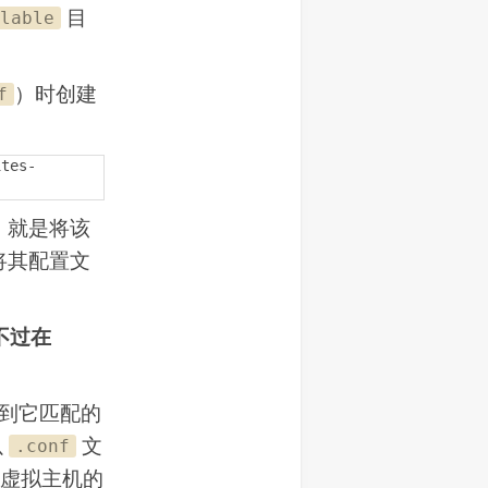
目
lable
）时创建
f
ites-
，就是将该
将其配置文
不过在
到它匹配的
以
文
.conf
虚拟主机的