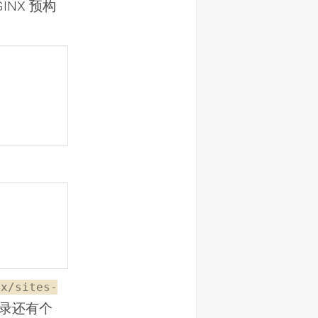
GINX 预构
nx/sites-
录还有个