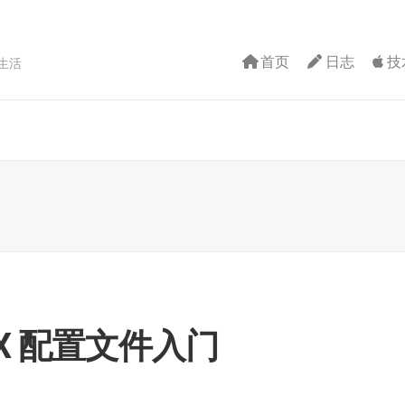
首页
日志
技
生活
运
维
开
发
安
全
NX 配置文件入门
智
能