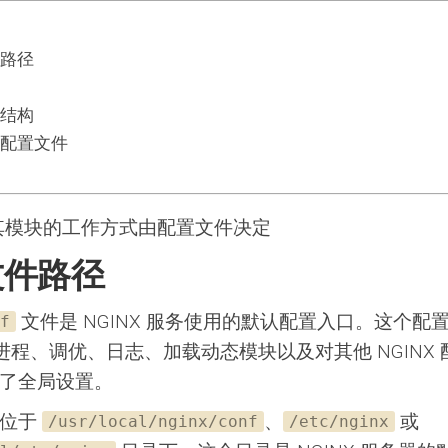
件路径
则
容结构
个配置文件
 及其模块的工作方式由配置文件决定
文件路径
文件是 NGINX 服务使用的默认配置入口。这个配
f
er 进程、调优、日志、加载动态模块以及对其他 NGINX
了全局设置。
能位于
、
或
/usr/local/nginx/conf
/etc/nginx