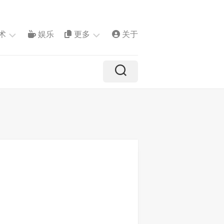
术
娱乐
更多
关于
专
题
推
介
镜
像
状
态
自
由
港