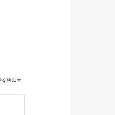
；
指令块以大