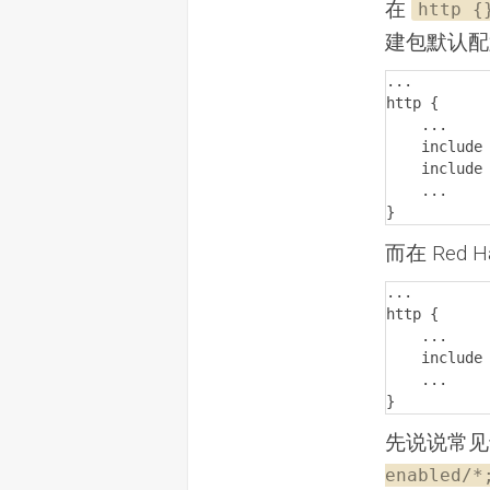
在
http {
建包默认配
...

http {

    ...

    include /etc/nginx/conf.d/*.conf;

    include /etc/nginx/sites-enabled/*;

    ...

}
而在 Red
...

http {

    ...

    include /etc/nginx/conf.d/*.conf;

    ...

}
先说说常见于 
enabled/*