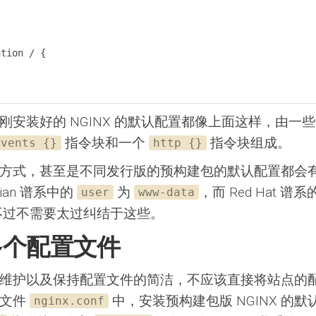
刚安装好的 NGINX 的默认配置都像上面这样，由一
指令块和一个
指令块组成。
events {}
http {}
方式，甚至是不同发行版的预构建包的默认配置都会
ian 谱系中的
为
，而 Red Hat 谱系
user
www-data
不过不需要太过纠结于这些。
多个配置文件
维护以及保持配置文件的简洁，不应该直接将站点的
置文件
中，安装预构建包版 NGINX 的
nginx.conf