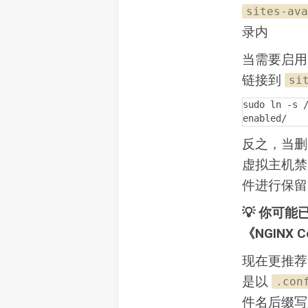
sites-ava
录内
当需要启
链接到
si
sudo ln -s 
enabled/
反之，当
虚拟主机禁
件进行保留
💡 你可能
《NGINX
现在更推
是以
.con
件名后缀