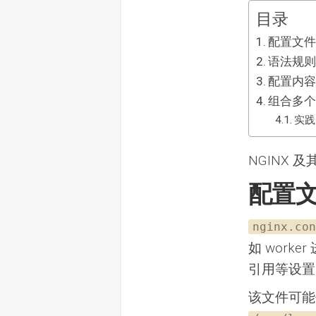
目录
配置文
语法规
配置内
组合多
实践
NGINX
配置
nginx.con
如 work
引用等设置
该文件可