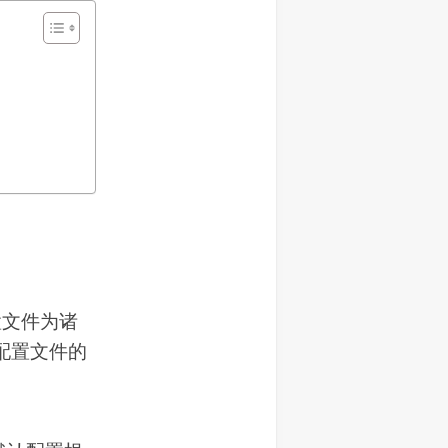
远
程
协
助
置文件为诸
 配置文件的