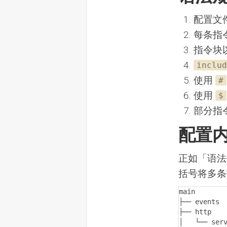
配置文
每条指
指令块
includ
使用
#
使用
$
部分指
配置
正如「语法
括号将多条
main

├── events

├── http

│   └── serv