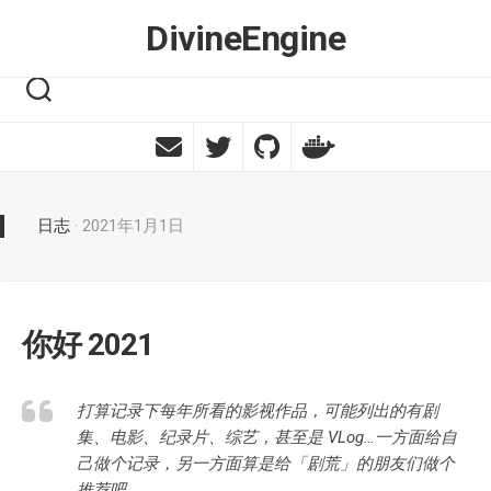
Skip
DivineEngine
to
content
日志
· 2021年1月1日
你好 2021
打算记录下每年所看的影视作品，可能列出的有剧
集、电影、纪录片、综艺，甚至是 VLog…一方面给自
己做个记录，另一方面算是给「剧荒」的朋友们做个
推荐吧