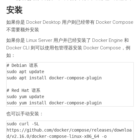
安装
如果你是 Docker Desktop 用户则已经带有 Docker Compose
不需要额外安装
如果你是 Linux Server 用户并已经安装了 Docker Engine 和
Docker CLI 则可以使用包管理器安装 Docker Compose，例
如：
# Debian 谱系

sudo apt update

sudo apt install docker-compose-plugin

# Red Hat 谱系

sudo yum update

sudo yum install docker-compose-plugin
也可以手动安装：
sudo curl -SL 
https://github.com/docker/compose/releases/downloa
d/v2.16.0/docker-compose-linux-x86_64 -o 